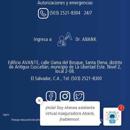
Autorizaciones y emergencias
(503) 2521-8304 24/7
Ingresa a:
Dr. ABANK
Edificio AVANTE, calle Llama del Bosque, Santa Elena, distrito
de Antiguo Cuscatlán, municipio de La Libertad Este. Nivel 2,
local 2-08.
El Salvador, C.A., Tel: (503) 2521-8300
¡Hola! Soy Atenea asistente
2
virtual Aseguradora Abank,
Login
¡hablemos!.
Premper desarrollo de software, tiendas en línea y páginas web. El Salvador, Honduras y Uruguay