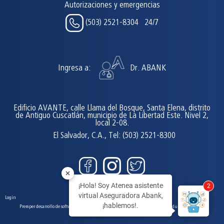
Autorizaciones y emergencias
(503) 2521-8304 24/7
Ingresa a:
Dr. ABANK
Edificio AVANTE, calle Llama del Bosque, Santa Elena, distrito
de Antiguo Cuscatlán, municipio de La Libertad Este. Nivel 2,
local 2-08.
El Salvador, C.A., Tel: (503) 2521-8300
¡Hola! Soy Atenea asistente
2
virtual Aseguradora Abank,
Login
¡hablemos!.
Premper desarrollo de software, tiendas en línea y páginas web. El Salvador, Honduras y Uruguay